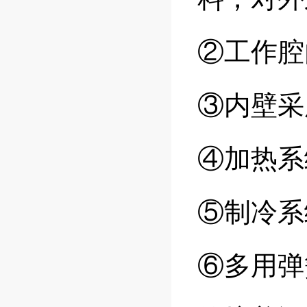
②工作腔
③内壁采
④加热系
⑤制冷系
⑥多用弹