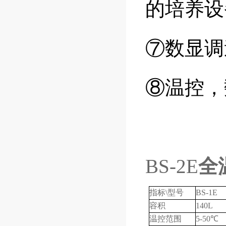
的培养设
⑦数
⑧温控
BS-2E
全
指标\型号
BS-1E
容积
140L
温控范围
5-50℃