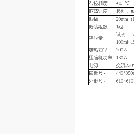
温控精度
±0.5℃
振荡速度
起动-300
振幅
20mm
振荡组数
1组
试管：￠1
装瓶量
100ml×1
加热功率
300W
压缩机功率
130W
电源
交流220
摇板尺寸
440*35
外形尺寸
610×61