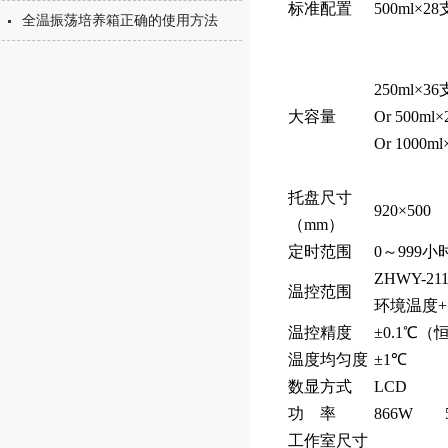
标准配置
500ml×28
全温振荡培养箱正确的使用方法
250ml×36
大容量
Or 500ml
Or 1000m
托盘尺寸
920×500
（mm）
定时范围
0～999小
ZHWY-2
温控范围
环境温度+
温控精度
±0.1℃
温度均匀度
±1℃
数显方式
LCD
功 率
866W
工作室尺寸