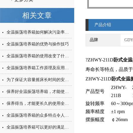
相关文章
产品介绍
全温振荡培养箱如何解决污染率与生长周期矛盾？
品牌
GD
全温振荡培养箱的优势与操作技巧
全温振荡培养箱的使用改变了什么？
?ZHWY-211D
卧式全温
全温振荡培养箱工作原理及应用范围
寿命长等特点，品质于
ZHWY-211D
卧式全温
为了保证大容量摇床长时间的安全使用，适当的维护工作可少不了
ZHWY-
产品型号
保养好全温振荡培养箱，才能使它一直保持一个良好的工作状态
211B
旋转频率
60～300rp
保养得当，才能更长久的使用全温振荡培养箱
频率精度
±1 rpm
全温振荡培养箱的众多特点令人眼花缭乱
摆振幅度
￠26mm
全温振荡培养箱可以更好的满足用户的需求