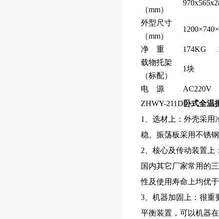
970x565x2
（mm）
外型尺寸
1200×740×
（mm）
净 重
174KG
载物托架
1块
（标配）
电 源
AC220V
ZHWY-211D
卧式全温
1、选材上：外壳采用
稳。振荡板采用不锈钢
2、核心及传动装置上
国内其它厂家常用的三
性及使用寿命上均优于
3、机器加固上：很重
平衡装置，可以机器在