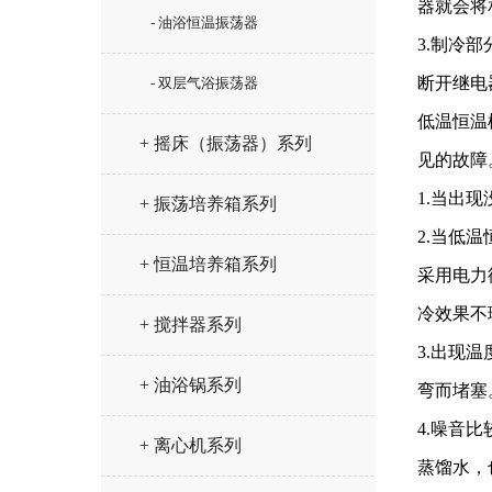
器就会将
- 油浴恒温振荡器
3.制冷
断开继电
- 双层气浴振荡器
低温恒温
+ 摇床（振荡器）系列
见的故障
1.当出
+ 振荡培养箱系列
2.当低
+ 恒温培养箱系列
采用电力
冷效果不
+ 搅拌器系列
3.出现
+ 油浴锅系列
弯而堵塞
4.噪音
+ 离心机系列
蒸馏水，