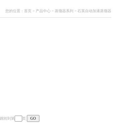
您的位置：
首页
>
产品中心
>
蒸馏器系列
>
石英自动加液蒸馏器
页 跳转到第
页