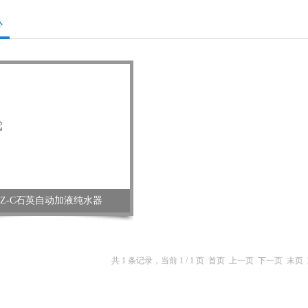
心
YZ-C石英自动加液纯水器
共 1 条记录，当前 1 / 1 页 首页 上一页 下一页 末