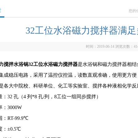
章
您的
32工位水浴磁力搅拌器满
时间：2019-06-14 浏览次数：
41
力搅拌水浴锅32工位水浴磁力搅拌器
是水浴锅和磁力搅拌器相结
集成稳压电路，采用了温控仪控温，读数直观准确，使用更方便
是各大中院校、科研单位、化工等实验室、搅拌各种液相化学反
量：32 孔（4 列*8 孔/列，8工位一组同步搅拌）
率：3000W
：RT-99.9℃
：±0.5℃