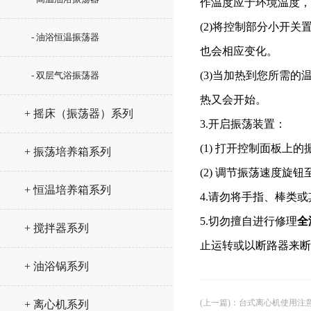
作温度应于环境温度，
(2)将控制部分小开
- 油浴恒温振荡器
也会相应变化。
(3)当加热到您所需
- 双层气浴振荡器
热又会开始。
+ 摇床（振荡器）系列
3.开启振荡装置：
(1) 打开控制面板上
+ 振荡培养箱系列
(2) 调节振荡速度旋
+ 恒温培养箱系列
4.请勿将手指、棒类
5.切勿擅自进行修理
全
+ 搅拌器系列
止运转或以断路器来断
+ 油浴锅系列
(上一篇)
：
台式离心机使用注
+ 离心机系列