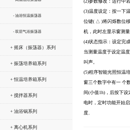
(2)参数修改：运行
(3)温度设定：按一
- 油浴恒温振荡器
位键( △ )将闪烁数
机，此时左显示窗测量
- 双层气浴振荡器
(4)状态指示：设定
+ 摇床（振荡器）系列
当测量温度于设定温度
叫声。
+ 振荡培养箱系列
(5)程序智能光照恒
+ 恒温培养箱系列
窗三个数字中有一 个数
间(小值1h)，后按
+ 搅拌器系列
电时，定时功能开始启
+ 油浴锅系列
度
。
+ 离心机系列