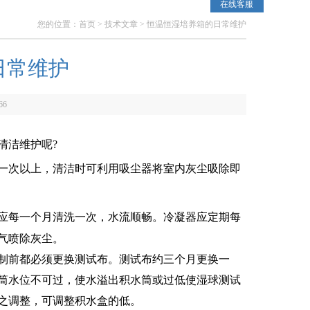
在线客服
您的位置：
首页
>
技术文章
> 恒温恒湿培养箱的日常维护
日常维护
66
清洁维护呢?
一次以上，清洁时可利用吸尘器将室内灰尘吸除即
应每一个月清洗一次，水流顺畅。
冷凝器应定期每
气喷除灰尘。
制前都必须更换测试布。测试布约三个月更换一
筒水位不可过，使水溢出积水筒或过低使湿球测试
之调整，可调整积水盒的低。