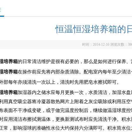
章
恒温恒湿培养箱的
时间：2014-12-16 浏览次数：
38
湿培养箱
的日常清洁维护是很有必要的，那么是如何进行保养、
湿培养箱
在操作前应先将内部杂质清除。
配电室内每年至少清洁
外部每年亦须清洗一次以上，清洗时先用肥皂水擦拭即可。
湿培养箱
加湿器内之储水应每月更换一次，水质清洁，加湿水盘
利用真空吸尘器将冷凝器散热网片上附着之灰尘吸除或利用压空
表面不干净或变硬，或于做完温度控制后，继续做温湿球度控
时应用清洁布擦拭测温体，更换新测试布时应先清洗干净。积水
正常，影响湿球的准确性水位大约保持六分满即可。积水筒水位