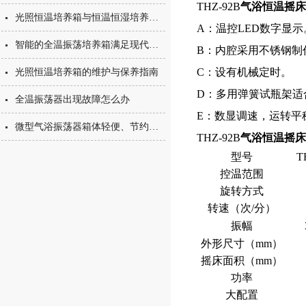
THZ-92B
气浴恒温摇床
光照恒温培养箱与恒温恒湿培养箱的简单区分
A：温控LED数字显
智能的全温振荡培养箱满足现代实验的多方位需求
B：内腔采用不锈钢制
C：设有机械定时。
光照恒温培养箱的维护与保养指南
D：多用弹簧试瓶架适
全温振荡器出现故障怎么办
E：数显调速，运转平
微型气浴振荡器箱体轻便、节约空间
THZ-92B
气浴恒温摇床
型号
T
控温范围
旋转方式
转速（次/分）
振幅
外形尺寸（mm）
摇床面积（mm）
功率
大配置