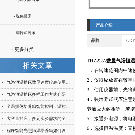
- 脱色摇床
产品介绍
- 翻转式摇床
品牌
GD
+ 更多分类
THZ-92A
数显气浴恒
相关文章
1．在转速范围内中速
2．仪器应放置在较牢
气浴恒温摇床数显速度仪表使用方法
3．使用仪器前，先将
气浴恒温摇床多样工作方式介绍
4．装培养试瓶应注意
全温振荡培养箱智能控制，温控故障排除简单
养液应大致相等。若培
5．接通外电源，将电
大容量摇床，多元实验需求的全方位满足与日常维护指南
6．选择恒温温度：直
程序智能光照恒温培养箱如何设置温度与时间