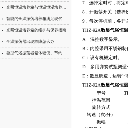
7．选择定时时，将定时
光照恒温培养箱与恒温恒湿培养箱的简单区分
8．开振荡开关（选择
智能的全温振荡培养箱满足现代实验的多方位需求
9．每次停机前，各开
THZ-92A
数显气浴恒
光照恒温培养箱的维护与保养指南
A：温控数字显示。
全温振荡器出现故障怎么办
B：内腔采用不锈钢制
微型气浴振荡器箱体轻便、节约空间
C：设有机械定时。
D：多用弹簧试瓶架适
E：数显调速，运转平
THZ-92A
数显气浴恒
型号
T
控温范围
旋转方式
转速（次/分）
振幅