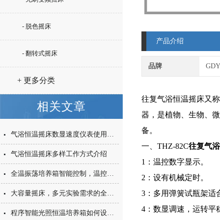
- 脱色摇床
产品介绍
- 翻转式摇床
品牌
GD
+ 更多分类
往复气浴恒温摇床又称
相关文章
器，是植物、生物、微
备。
气浴恒温摇床数显速度仪表使用方法
一、THZ-82C
往复气浴
气浴恒温摇床多样工作方式介绍
1：温控数字显示。
全温振荡培养箱智能控制，温控故障排除简单
2：设有机械定时。
3：多用弹簧试瓶架适
大容量摇床，多元实验需求的全方位满足与日常维护指南
4：数显调速，运转平
程序智能光照恒温培养箱如何设置温度与时间