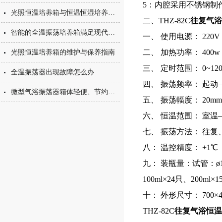
5：内腔采用不锈钢制
光照恒温培养箱与恒温恒湿培养箱的简单区分
二、THZ-82C
往复气浴
智能的全温振荡培养箱满足现代实验的多方位需求
一、 使用电源： 220V 
二、 加热功率： 400w
光照恒温培养箱的维护与保养指南
三、 定时范围： 0~1
全温振荡器出现故障怎么办
四、 振荡频率： 起动—
微型气浴振荡器箱体轻便、节约空间
五、 振荡幅度： 20m
六、 恒温范围： 室温
七、 振荡方法： 往
八： 温控精度： +1℃
九： 装瓶量：试管：ø16
100ml×24只、200ml×
十： 外形尺寸： 700×47
THZ-82C
往复气浴恒温