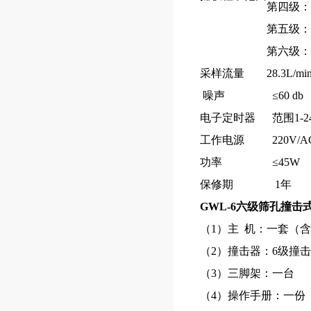
第四级：2
第五级：1.
第六级：0
采样流量
28.3L/
噪声
≤60 db
电子定时器
范围1-
工作电源
220V/A
功率
≤45W
保修期
1年
GWL-6六级筛孔撞
（1）主 机：一套（
（2）撞击器：6级撞
（3）三脚架：一台
（4）操作手册：一份