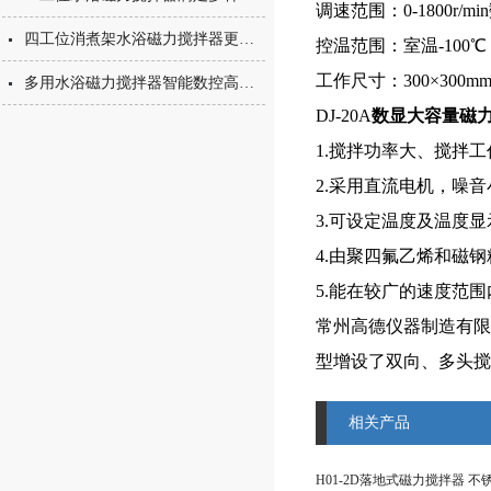
调速范围：0-1800r/m
四工位消煮架水浴磁力搅拌器更好用
控温范围：室温-100
工作尺寸：300×300m
多用水浴磁力搅拌器智能数控高德品质
DJ-20A
数显大容量磁
1.搅拌功率大、搅拌
2.采用直流电机，噪
3.可设定温度及温度
4.由聚四氟乙烯和磁
5.能在较广的速度范
常州高德仪器制造有限
型增设了双向、多头搅
相关产品