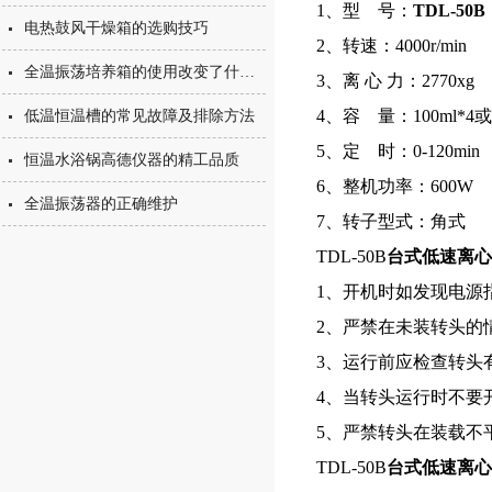
1、型 号：
TDL-50B
电热鼓风干燥箱的选购技巧
2、转速：4000r/min
全温振荡培养箱的使用改变了什么？
3、离 心 力：2770xg
4、容 量：100ml*4或5
低温恒温槽的常见故障及排除方法
5、定 时：0-120min
恒温水浴锅高德仪器的精工品质
6、整机功率：600W
全温振荡器的正确维护
7、转子型式：角式
TDL-50B
台式低速离心
1、开机时如发现电源
2、严禁在未装转头的
3、运行前应检查转头
4、当转头运行时不要
5、严禁转头在装载不
TDL-50B
台式低速离心