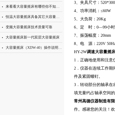
3、
夹具尺寸：520*30
来看看大容量摇床有哪些你不知道的小细节
4、功率消耗：≤60W
恒温大容量摇床具备其它大容量摇床所没有的特点
5、大负荷：20Kg
6、定 时：0—99小
变频大容量摇床技术质量可靠
7、
振荡幅度：20mm
大容量摇床新一代双层大容量摇床
8、
电 源：220V 50H
大容量摇床（XDW-40）操作说明全解析：从安装到运行的标准化流程
HY-2W
调速大容量摇
1．正确地使用和注意
2．仪器在连续工作期
件及紧固螺钉。
3．转动部分的轴承在
填充量约占轴承空间的1
常州高德仪器制造有限
作。感谢您的关注！欢