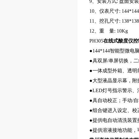
9、安装方式: 盘面安装
10、仪表尺寸: 144*144
11、挖孔尺寸: 138*138
12、重 量: 10Kg
PH305
在线式酸度仪控
●144*144智能型微
●具双屏/单屏切换，二
●一体成型外箱、透明
●大型液晶显示幕，附
●LED灯号指示警示
●具自动校正；手动/
●组合键进入设定、校
●提供电自动清洗装置
●提供溶液接地功能，