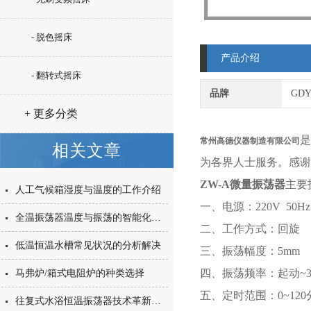
- 脱色摇床
产品介绍
- 翻转式摇床
品牌
GD
+ 更多分类
是
常州高德仪器制造有限公司
相关文章
为各界人士服务。感谢
ZW-A微量振荡器
主要
人工气候箱湿度与温度的工作介绍
一、电源：220V 50Hz
全温振荡器温度与振荡的智能化数控
二、工作方式：回旋
低温恒温水槽常见状况的分析解决
三、振荡幅度：5mm
四、振荡频率：起动~3
马弗炉/箱式电阻炉的种类选择
五、定时范围：0~120
往复式水浴恒温振荡器技术革新配置升级