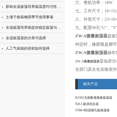
六、整机功率：18W
影响全温振荡培养箱温度均匀性的几点因素
七、工作尺寸：18×15c
土壤干燥箱梅雨季节使用事项
八、外形尺寸：23×18×
九、配置96孔“U"、“
全温振荡培养箱提供稳定振荡与温度控制性能
ZW-A微量振荡器
是振
全温振荡器的分类与选择
钟定时，橡胶吸盘脚可
人工气候箱的容积如何选择
ZW-A微量振荡器
操作
是临床分
ZW-A微量振荡器
生部门及生化实验室作
相关产品
KS501无刷数显微量振荡器
XH-C旋涡混合器
ST60-4恒温微孔板振荡器