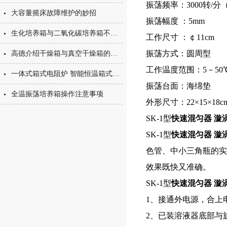
振荡频率：3000转/分
大容量摇床故障维护的妙招
振荡幅度
：5mm
生化培养箱与二氧化碳培养箱不同用途
工作尺寸 ：￠11cm
振荡方式：圆周型
高德介绍干燥箱与真空干燥箱的区别
工作温度范围：5－50
一体式箱式电阻炉 智能恒温箱式马弗炉发热元件的特性介绍
振荡台面：
海绵垫
全温振荡培养箱操作注意事项
外形尺寸：22×15×18c
SK-1型
快速混匀器 漩
SK-1型
快速混匀器 漩
色管、中小三角瓶的实
效果既快又准确。
SK-1型
快速混匀器 漩
1、接通外电源，合上
2、已装溶液器底部与