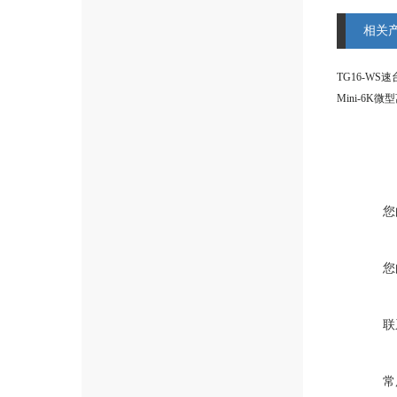
相关
TG16-WS
Mini-6K微
您
您
联
常