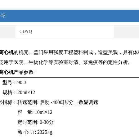
介绍
GDYQ
离心机
的机壳、盖门采用强度工程塑料制成，造型美观，具有体
泛用于医院、生物化学等实验室对清、浆免疫等的定性分析。
离心机
产品参数：
型号：
90-3
规格：
20ml×12
术指标：
转速范围: 启动~4000转/分，数显调速
容 量: 10ml×12
定时范围: 0-30分
离 心 力: 2325×g