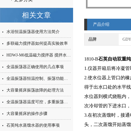
相关文章
产品介绍
水浴恒温振荡器使用方法简介
品牌
GD
多联磁力搅拌器如何提高实验效率
HDWJ-M6低温磁力搅拌器 搅拌水浴锅精度强磁搅拌
1810-B
石英自动双重纯
全温振荡器正确使用的几点事项
1.仪器开箱后将冷凝
2.使水位器上管口的
全温振荡器恒温控制、振荡功能于一体
得于出水口处的水平线
大容量摇床振荡故障的处理方法
水位器到横式烧瓶内，
全温振荡器温度可控，多重振荡方式可调
次冷却管的下进水口，
大容量摇床的操作步骤
3.在初次蒸馏时，接
头，二次蒸馏开始蒸馏
石英纯水蒸馏水器的使用事项