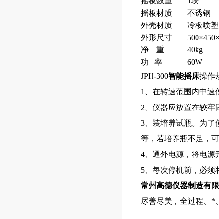
摇板数量
1块
摇板材质
不诱钢
外壳材质
冷板喷塑
外形尺寸
500×450
净 重
40kg
功 率
60W
JPH-300
智能摇床
操作
1、在转速范围内中速
2、仪器应放置在较牢
3、装培养试瓶。为了
等，若培养瓶不足，可
4、通外电源，将电源
5、每次停机前，必须
常州高德仪器制造有限
尽善尽美，全过程、*