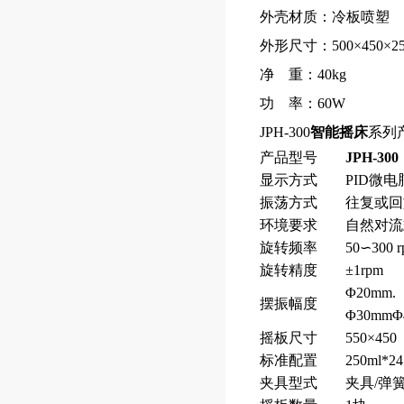
外壳材质：冷板喷塑
外形尺寸：500×450×2
净 重：40kg
功 率：60W
JPH-300
智能摇床
系列
产品型号
JPH-300
显示方式
PID微
振荡方式
往复或回
环境要求
自然对流
旋转频率
50∽300 
旋转精度
±1rpm
Φ20mm
摆振幅度
Φ30mm
摇板尺寸
550×45
标准配置
250ml*
夹具型式
夹具/弹