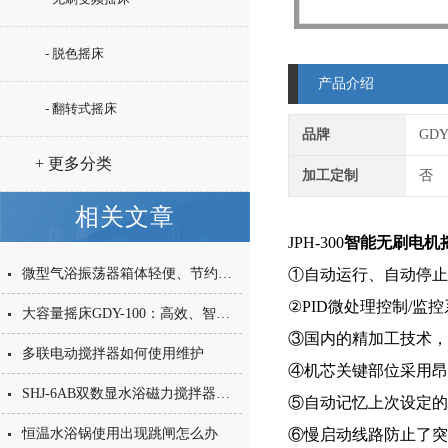
- 脱色摇床
产品介绍
- 翻转式摇床
品牌
GD
+ 更多分类
加工定制
否
相关文章
JPH-300
智能无刷电机
微型气浴振荡器箱体轻便、节约空间
①自动运行、自动停止
②PID微处理控制/
大容量摇床GDY-100：高效、智能、可靠的实验室伙伴
③国内的精加工技术，
多联电动搅拌器如何使用维护
④机芯关键部位采用昂
SHJ-6AB双数显水浴磁力搅拌器可以恒温恒速数控
⑤自动记忆上次设定的
恒温水浴锅使用出现跳闸怎么办
⑥慢启动线路防止了突