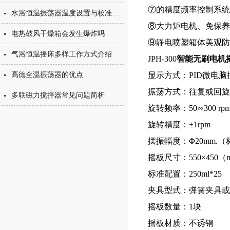
⑦的精度频率控制系统，
水浴恒温振荡器温度设置与校准方法
⑧大力矩电机、免保养
电热鼓风干燥箱会发生爆炸吗
⑨静电喷塑箱体美观防
气浴恒温摇床多样工作方式介绍
JPH-300
智能无刷电机
高德全温振荡器的优点
显示方式：PID微电脑
振荡方式：往复或回旋
多联磁力搅拌器常见问题简析
旋转频率：50∽300 rp
旋转精度：±1rpm
摆振幅度：Φ20mm.
摇板尺寸：550×450（
标准配置：250ml*25
夹具型式：
弹簧夹具或
摇板数量：1块
摇板材质：不诱钢