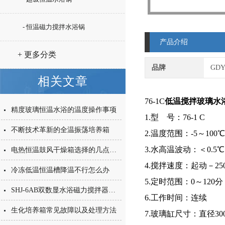
- 恒温磁力搅拌水浴锅
产品介绍
+ 更多分类
品牌
GD
相关文章
76-1C
低温搅拌玻璃水
精度玻璃恒温水浴的温度操作事项
1.型 号：76-1 C
不断技术革新的全温振荡培养箱
2.温度范围：-5～100℃
3.水高温波动：＜0.5℃
电热恒温鼓风干燥箱选择的几点建议
4.搅拌速度：起动－2500
冷冻低温恒温槽降温不行怎么办
5.定时范围：0～120分
SHJ-6AB双数显水浴磁力搅拌器可以恒温恒速数控
6.工作时间：连续
生化培养箱常见故障以及处理方法
7.玻璃缸尺寸：直径300*