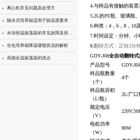
4.与样品有接触的装
离心机常见问题及处理方
5.2L的PE瓶、玻璃瓶、
隔水式培养箱适用于较温度要求
6.种类：4，6，8，10
水浴恒温振荡器的常见故障及排除方法
7.时间设定：分钟、小
生化培养箱降温缓慢状况的解析
8.
翻转方式：正转2分
GDY-J08
全自动翻转式
高德全温振荡器的优点
产品型号
GDY-J0
样品瓶数量
4个
（个）
样品瓶容积
2L/广口
（L/瓶）
额定电压
220V,5
（V）
电机功率
90W
（W）