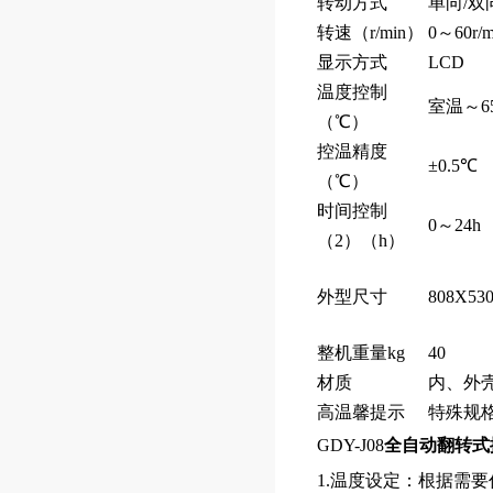
转动方式
单向/双
转速（r/min）
0～60r
显示方式
LCD
温度控制
室温～6
（℃）
控温精度
±0.5℃
（℃）
时间控制
0～24h
（2）（h）
外型尺寸
808X53
整机重量kg
40
材质
内、外
高温馨提示
特殊规
GDY-J08
全自动翻转式
1.温度设定：根据需