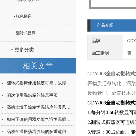
- 脱色摇床
产品介绍
- 翻转式摇床
品牌
GD
+ 更多分类
加工定制
否
相关文章
GDY-J08
全自动翻转式
翻转式摇床使用稳定可靠，故障排除简单
害物质迁移转化，污染
废物管理、处置技术开
初次使用温烘箱的注意事项
GDY-J08
全自动翻转式
高德土壤干燥箱恒温洁净的暖风更好的处理土壤样品
1.
每分钟0-60转数显可
如何正确使用双功能气浴恒温振荡器
2.翻转式振荡器可连续
品质全温振荡培养箱的多重适用性能
3.转速：30±2r/m