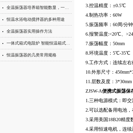
3.控温精度：±0.5℃
全温振荡器培养箱智能数显，一机多用
4.制热功率：60W
恒温水浴电动搅拌器的多种用途
5.振荡频率：60周/分钟
全温振荡器实用操作方法
6.报警温度:<20℃、>2
一体式箱式电阻炉 智能恒温箱式马弗炉发热元件的特性介绍
7.振荡幅度：50mm
8.环境温度：5℃-35℃
恒温振荡器的几类常用规格
9.工作方式：连续左
10.外形尺寸：450mm*
11.
层数及度：3*30mm
ZJSW-A
便携式振荡保
1.三种电源模式：即交流
2.可以选配备用电池
3.采用美国18B20
4.采用恒速电机，连