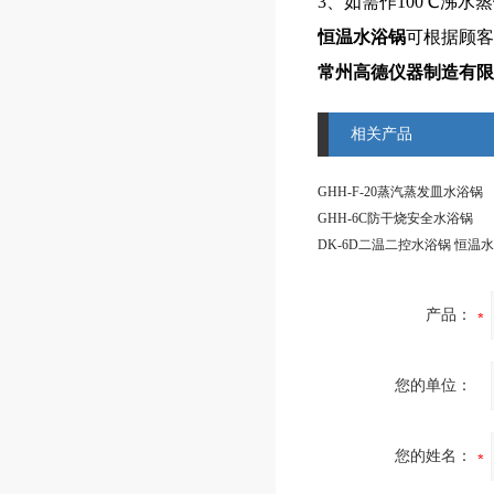
3、如需作100℃沸
恒温水浴锅
可根据顾客
常州高德仪器制造有限
相关产品
GHH-F-20蒸汽蒸发皿水浴锅
GHH-6C防干烧安全水浴锅
DK-6D二温二控水浴锅 恒温
产品：
您的单位：
您的姓名：