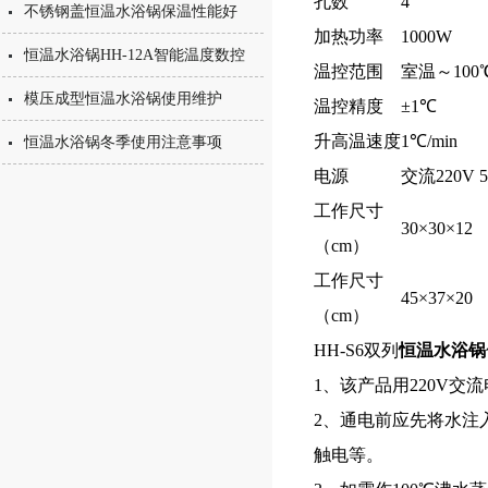
孔数
4
不锈钢盖恒温水浴锅保温性能好
加热功率
1000W
恒温水浴锅HH-12A智能温度数控
温控范围
室温～100
模压成型恒温水浴锅使用维护
温控精度
±1℃
升高温速度
1℃/min
恒温水浴锅冬季使用注意事项
电源
交流220V 5
工作尺寸
30×30×12
（cm）
工作尺寸
45×37×20
（cm）
HH-S6双列
恒温水浴锅
1、该产品用220V
2、通电前应先将水注
触电等。