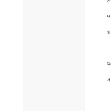
您
联
常
详
补