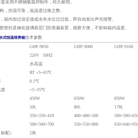
箱水套采用不锈钢氩弧焊制作，经久耐用。
结构，控温可靠，低温度过衡之弊。
温，箱内加过设定值或水夹水位过过低，即自动发出声光报警。
橡胶密封及钢化玻璃双层门防泄漏装置，观察方便，不影响箱内温度。
技术参数
水式恒温培养箱
GHP-9050
GHP-9080
GHP-9160
220V 50HZ
水高温
RT +5~65℃
率
0.1℃
温度
+5~35℃
450W
650W
850W
50L
80L
178L
350×350×410
400×400×500
500×500×65
500×500×700
550×550×800
650×640×95
（标配）
2块