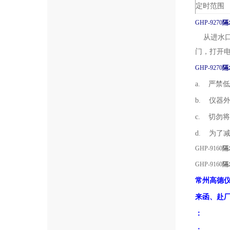
定时范围
GHP-9270
隔
从进水口
门，打开电
GHP-9270
隔
a.
严禁低
b.
仪器
c.
切勿将
d.
为了减
GHP-9160
隔
GHP-9160
隔
常州高德
来函、赴
：
：