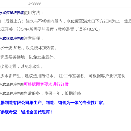
1~9999
使用方法：
水式恒温培养箱
（后板上方）注水与不锈钢内胆内，水位度至溢水口下方2CM为止，然
源开关，设定好所需要的温度（数控装置，误差≦0.5℃）
注意事项：
水式恒温培养箱
水干烧.加热，以免烧坏加热管。
外壳应妥善接地，以免发生意外。
仪器倒置，以免水溢出。
少水垢产生，建议选用蒸馏水。 注:工作室容积 可根据客户要求定制
可根据顾客要求进行订做
水式温控培养箱
售后服务：质保一年，长期维修！
水式温控培养箱
仪器制造有限公司集生产、制造、销售为一体的专业性厂家。
厂参观考查！诚招全国代理商！