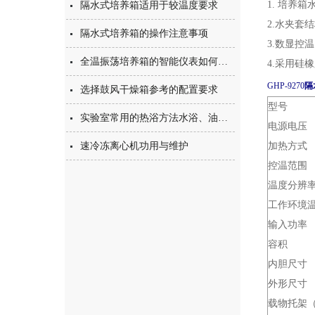
1. 培养
隔水式培养箱适用于较温度要求
2.水夹套
隔水式培养箱的操作注意事项
3.数显控
全温振荡培养箱的智能仪表如何设置温度参数
4.采用硅
GHP-9270
隔
选择鼓风干燥箱参考的配置要求
型号
实验室常用的热浴方法水浴、油浴的特点
电源电压
速冷冻离心机功用与维护
加热方式
控温范围
温度分辨
工作环境
输入功率
容积
内胆尺寸
外形尺寸
载物托架