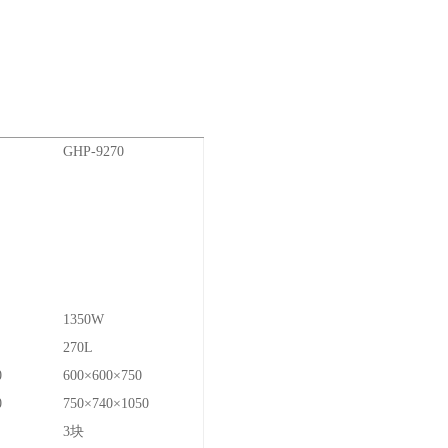
GHP-9270
1350W
270L
0
600×600×750
0
750×740×1050
3块