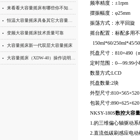
频率精度：±1rpm
来看看大容量摇床有哪些你不知道的小细节
摆振幅度：φ25mm
恒温大容量摇床具备其它大容量摇床所没有的特点
振荡方式：水平回旋
摇台配置：标配多
变频大容量摇床技术质量可靠
150ml*60/250ml*45/50
大容量摇床新一代双层大容量摇床
托盘尺寸：810×490（
大容量摇床（XDW-40）操作说明全解析：从安装到运行的标准化流程
定时范围：0—99.99小时
数显方式:LCD
托盘数量:2块
外型尺寸:810×565×5
包装尺寸:890×625×6
NKSY-180S
数控大容
1.的三维偏心轴驱动
2.直流低碳刷感应电